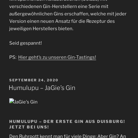
verschiedenen Gin-Herstellern eine Serie mit
außergewöhnlichen Gins erschaffen, welche mit jeder
Version einen neuen Ansatz für die Rezeptur des
jeweiligen Herstellers bieten.
Seid gespannt!
PS:
Hier geht’s zu unseren Gin-Tastings!
VERÖFFENTLICHT
SEPTEMBER 24, 2020
AM
Humulupu – JaGie’s Gin
HUMULUPU – DER ERSTE GIN AUS DUISBURG!
JETZT BEI UNS!
Den Ruhrpott kennt man für viele Dinge: Aber Gin? An