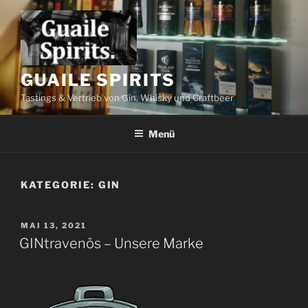
Zum
Inhalt
springen
GUAILE SPIRITS
Tastings & Vertrieb von Gin, Whisky und Craftbeer
Menü
KATEGORIE:
GIN
VERÖFFENTLICHT
MAI 13, 2021
AM
GINtravenös – Unsere Marke