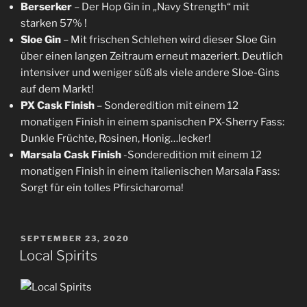
Berserker
– Der Hop Gin in „Navy Strength“ mit
starken 57% !
Sloe Gin
– Mit frischen Schlehen wird dieser Sloe Gin
über einen langen Zeitraum erneut mazeriert. Deutlich
intensiver und weniger süß als viele andere Sloe-Gins
auf dem Markt!
PX Cask Finish
– Sonderedition mit einem 12
monatigen Finish in einem spanischen PX-Sherry Fass:
Dunkle Früchte, Rosinen, Honig…lecker!
Marsala Cask Finish
-Sonderedition mit einem 12
monatigen Finish in einem italienischen Marsala Fass:
Sorgt für ein tolles Pfirsicharoma!
VERÖFFENTLICHT
SEPTEMBER 23, 2020
AM
Local Spirits