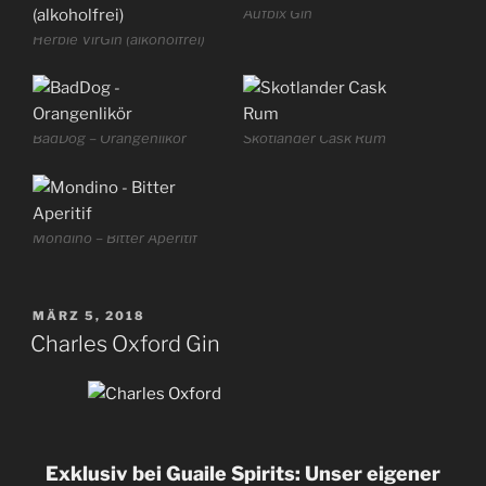
Aufbix Gin
Herbie VirGin (alkoholfrei)
BadDog – Orangenlikör
Skotlander Cask Rum
Mondino – Bitter Aperitif
VERÖFFENTLICHT
MÄRZ 5, 2018
AM
Charles Oxford Gin
Exklusiv bei Guaile Spirits: Unser eigener