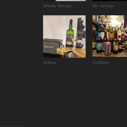
Whisky Tastings
Gin Tastings
Ardbeg
Craftbeer